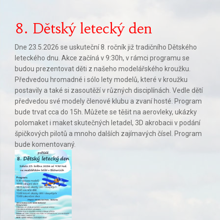
8. Dětský letecký den
Dne 23.5.2026 se uskuteční 8. ročník již tradičního Dětského
leteckého dnu. Akce začíná v 9:30h, v rámci programu se
budou prezentovat děti z našeho modelářského kroužku.
Předvedou hromadné i sólo lety modelů, které v kroužku
postavily a také si zasoutěží v různých disciplínách. Vedle dětí
předvedou své modely členové klubu a zvaní hosté. Program
bude trvat cca do 15h. Můžete se těšit na aerovleky, ukázky
polomaket i maket skutečných letadel, 3D akrobacii v podání
špičkových pilotů a mnoho dalších zajímavých čísel. Program
bude komentovaný.