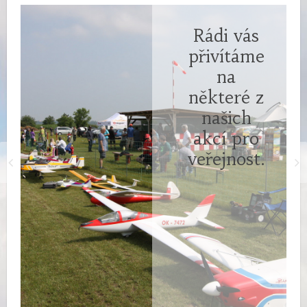
Rádi vás
přivítáme
na
některé z
našich
akcí pro
veřejnost.